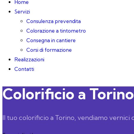
Home
Servizi
Consulenza prevendita
Colorazione a tintometro
Consegna in cantiere
Corsi di formazione
Realizzazioni
Contatti
Colorificio a Torino
Il tuo colorificio a Torino, vendiamo vernici 