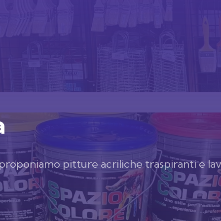
a
 proponiamo pitture acriliche traspiranti e lav