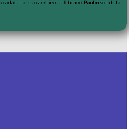
più adatto al tuo ambiente. Il brand
Paulin
soddisfa