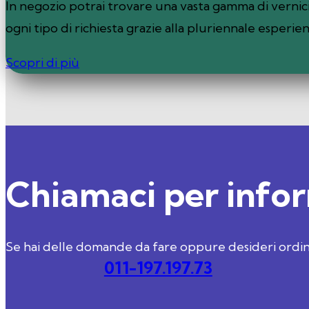
In negozio potrai trovare una vasta gamma di vernici 
ogni tipo di richiesta grazie alla pluriennale esperie
Scopri di più
Chiamaci per info
Se hai delle domande da fare oppure desideri ordin
011-197.197.73